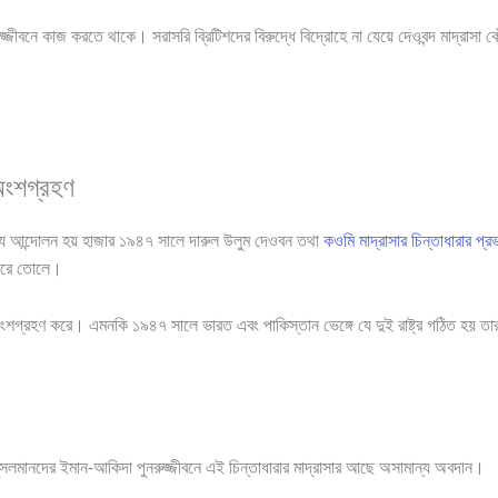
ুজ্জীবনে কাজ করতে থাকে। সরাসরি ব্রিটিশদের বিরুদ্ধে বিদ্রোহে না যেয়ে দেওবন্দ মাদ্রাস
অংশগ্রহণ
যে আন্দোলন হয় হাজার ১৯৪৭ সালে দারুল উলুম দেওবন তথা
কওমি মাদ্রাসার চিন্তাধারার প্র
ট করে তোলে।
গ্রহণ করে। এমনকি ১৯৪৭ সালে ভারত এবং পাকিস্তান ভেঙ্গে যে দুই রাষ্ট্র গঠিত হয় তার 
ুসলমানদের ইমান-আকিদা পুনরুজ্জীবনে এই চিন্তাধারার মাদ্রাসার আছে অসামান্য অবদান।